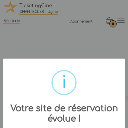
TicketingCiné
CHANTECLER - Ugine
Billetterie
Abonnement
0
Votre site de réservation
évolue !