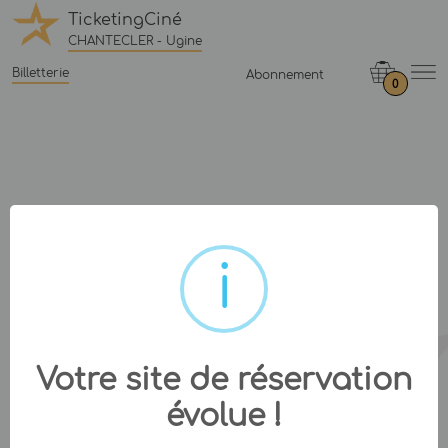
TicketingCiné
CHANTECLER - Ugine
Billetterie
Abonnement
0
Votre site de réservation
évolue !