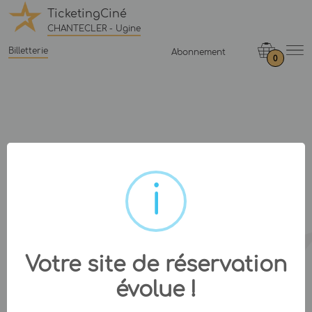
TicketingCiné
CHANTECLER - Ugine
Billetterie
Abonnement
0
Votre site de réservation
évolue !