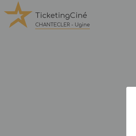
TicketingCiné
CHANTECLER - Ugine