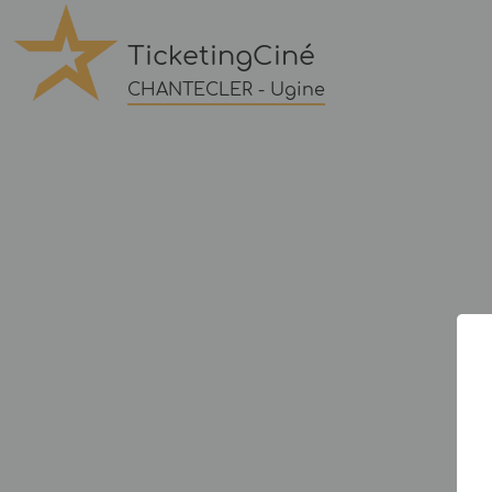
TicketingCiné
CHANTECLER - Ugine