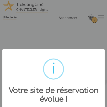
TicketingCiné
CHANTECLER - Ugine
Billetterie
Abonnement
0
Votre site de réservation
évolue !