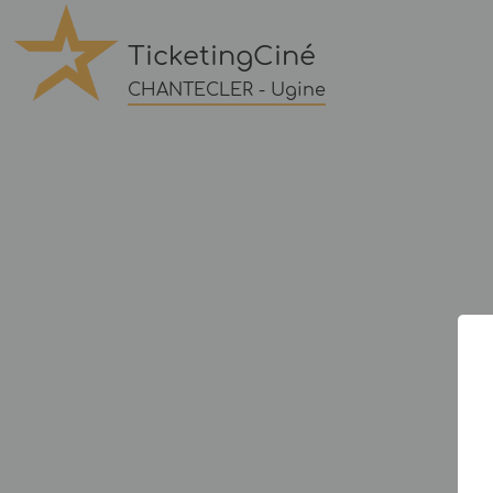
TicketingCiné
CHANTECLER - Ugine