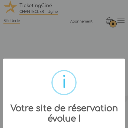
TicketingCiné
CHANTECLER - Ugine
Billetterie
Abonnement
0
Votre site de réservation
évolue !