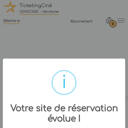
TicketingCiné
VENDOME - Vendome
Billetterie
Abonnement
0
Votre site de réservation
évolue !