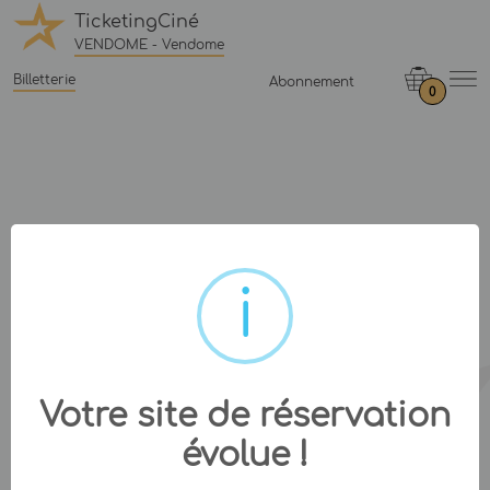
TicketingCiné
VENDOME - Vendome
Billetterie
Abonnement
0
Votre site de réservation
évolue !