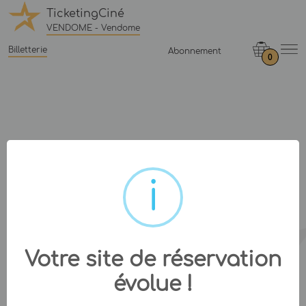
TicketingCiné
VENDOME - Vendome
Billetterie
Abonnement
0
Votre site de réservation
évolue !