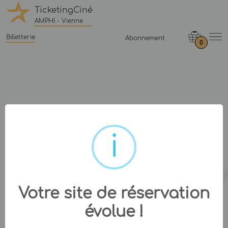
TicketingCiné
AMPHI - Vienne
Billetterie
Abonnement
0
Votre site de réservation
évolue !