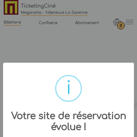
TicketingCiné
Megarama - Villeneuve La Garenne
Billetterie
Confiserie
Abonnement
0
Votre site de réservation
évolue !