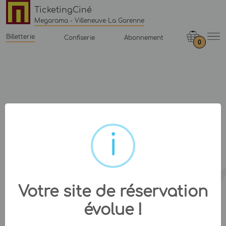
TicketingCiné
Megarama - Villeneuve La Garenne
Billetterie
Confiserie
Abonnement
0
Votre site de réservation
évolue !