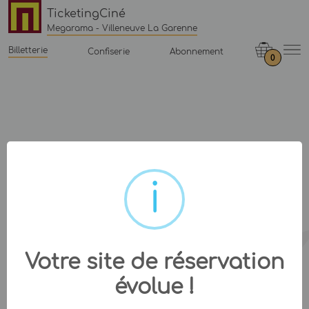
TicketingCiné
Megarama - Villeneuve La Garenne
Billetterie
Confiserie
Abonnement
0
Votre site de réservation
évolue !