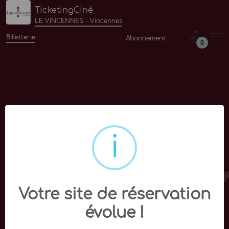
TicketingCiné
LE VINCENNES - Vincennes
Billetterie
Abonnement
0
Votre site de réservation
évolue !