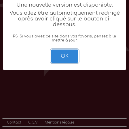
Une nouvelle version est disponible.
Vous allez être automatiquement redirigé
après avoir cliqué sur le bouton ci-
dessous.
PS: Si vous aviez ce site dans vos favoris, pensez à le
mettre à jour.
OK
Contact
C.G.V
Mentions légales