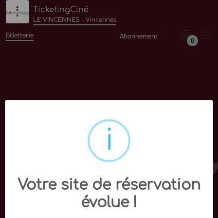
TicketingCiné
LE VINCENNES - Vincennes
Billetterie
Abonnement
0
Votre site de réservation
évolue !