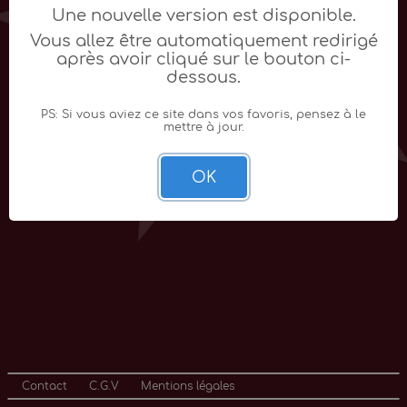
Une nouvelle version est disponible.
Vous allez être automatiquement redirigé
après avoir cliqué sur le bouton ci-
dessous.
PS: Si vous aviez ce site dans vos favoris, pensez à le
mettre à jour.
OK
Contact
C.G.V
Mentions légales