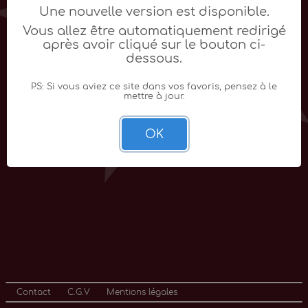
Une nouvelle version est disponible.
Vous allez être automatiquement redirigé
après avoir cliqué sur le bouton ci-
dessous.
PS: Si vous aviez ce site dans vos favoris, pensez à le
mettre à jour.
OK
Contact
C.G.V
Mentions légales