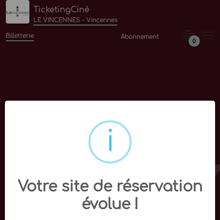
TicketingCiné
LE VINCENNES - Vincennes
Billetterie
Abonnement
0
Votre site de réservation
évolue !