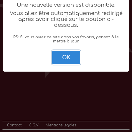
Une nouvelle version est disponible.
Vous allez être automatiquement redirigé
après avoir cliqué sur le bouton ci-
dessous.
PS: Si vous aviez ce site dans vos favoris, pensez à le
mettre à jour.
OK
Contact
C.G.V
Mentions légales