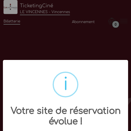
TicketingCiné
LE VINCENNES - Vincennes
Billetterie
Abonnement
0
Votre site de réservation
évolue !