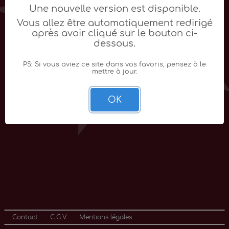
Une nouvelle version est disponible.
Vous allez être automatiquement redirigé
après avoir cliqué sur le bouton ci-
dessous.
PS: Si vous aviez ce site dans vos favoris, pensez à le
mettre à jour.
OK
Contact
C.G.V
Mentions légales