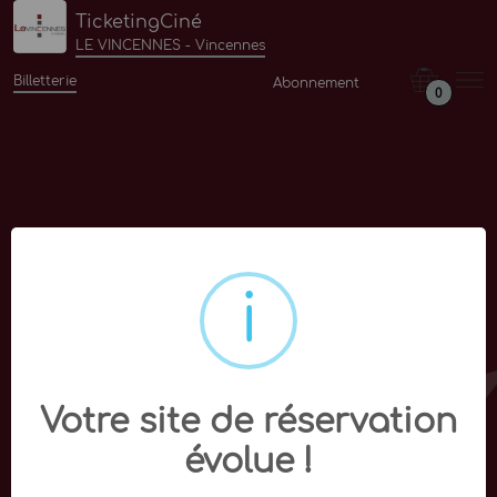
TicketingCiné
LE VINCENNES - Vincennes
Billetterie
Abonnement
0
Votre site de réservation
évolue !