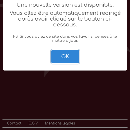
Une nouvelle version est disponible.
Vous allez être automatiquement redirigé
après avoir cliqué sur le bouton ci-
dessous.
PS: Si vous aviez ce site dans vos favoris, pensez à le
mettre à jour.
OK
Contact
C.G.V
Mentions légales