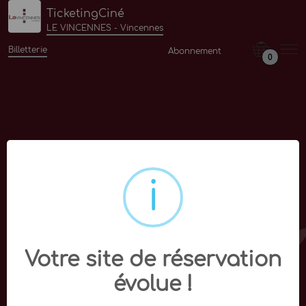
TicketingCiné
LE VINCENNES - Vincennes
Billetterie
Abonnement
0
Votre site de réservation
évolue !