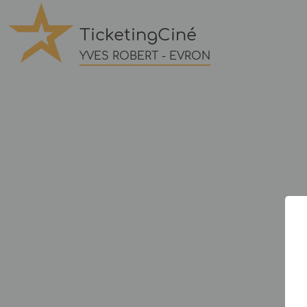
TicketingCiné
YVES ROBERT - EVRON