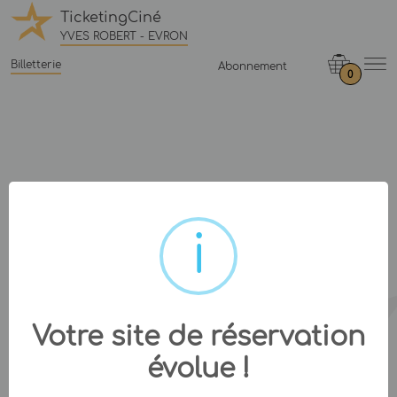
TicketingCiné
YVES ROBERT - EVRON
Billetterie
Abonnement
0
Votre site de réservation
évolue !