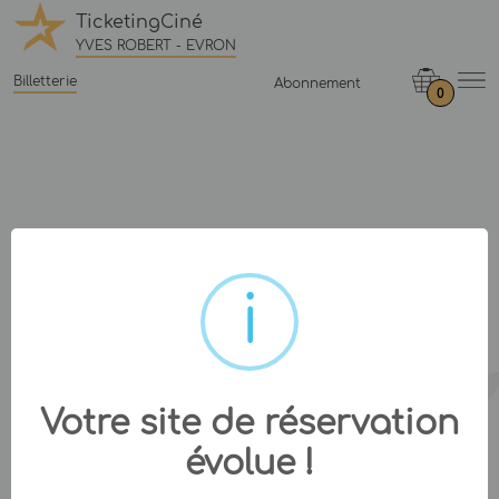
TicketingCiné
YVES ROBERT - EVRON
Billetterie
Abonnement
0
Votre site de réservation
évolue !