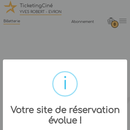
TicketingCiné
YVES ROBERT - EVRON
Billetterie
Abonnement
0
Votre site de réservation
évolue !