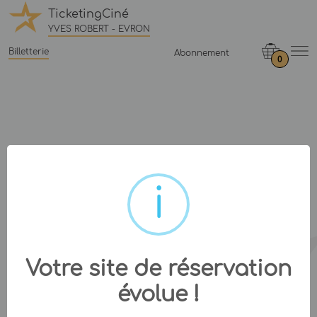
TicketingCiné
YVES ROBERT - EVRON
Billetterie
Abonnement
0
Votre site de réservation
évolue !