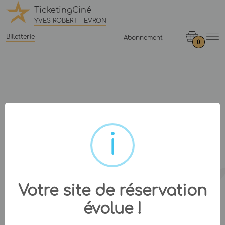
TicketingCiné
YVES ROBERT - EVRON
Billetterie
Abonnement
0
Votre site de réservation
évolue !