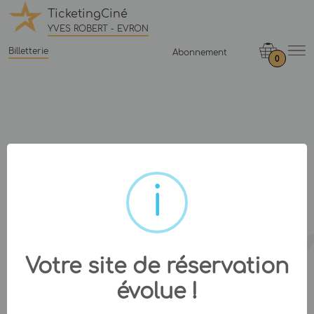
TicketingCiné
YVES ROBERT - EVRON
Billetterie
Abonnement
0
Votre site de réservation
évolue !