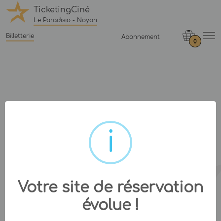
TicketingCiné
Le Paradisio - Noyon
Billetterie
Abonnement
0
Votre site de réservation
évolue !