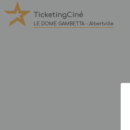
TicketingCiné
LE DOME GAMBETTA - Albertville