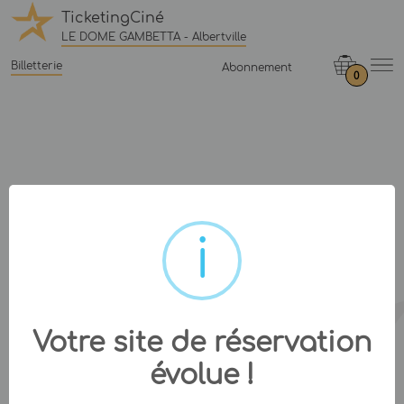
TicketingCiné
LE DOME GAMBETTA - Albertville
Billetterie
Abonnement
0
Votre site de réservation
évolue !