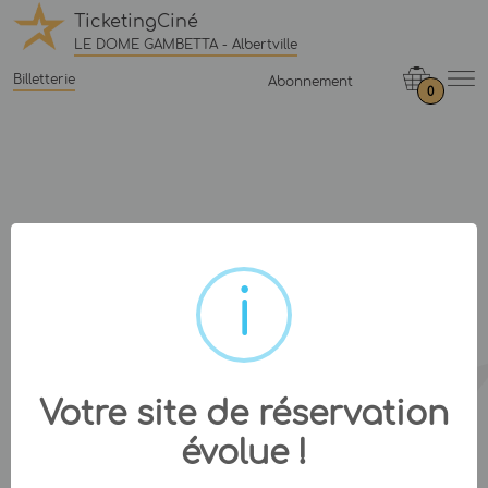
TicketingCiné
LE DOME GAMBETTA - Albertville
Billetterie
Abonnement
0
Votre site de réservation
évolue !