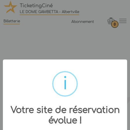
TicketingCiné
LE DOME GAMBETTA - Albertville
Billetterie
Abonnement
0
Votre site de réservation
évolue !