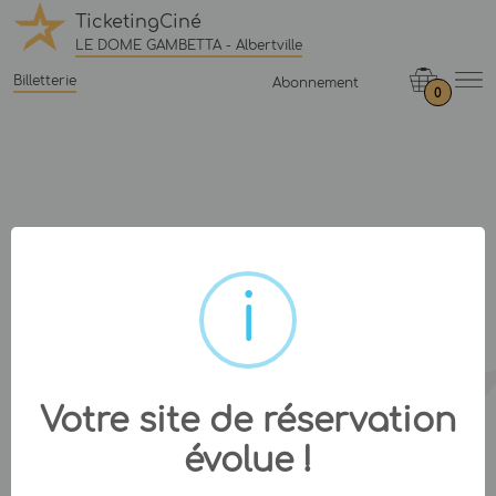
TicketingCiné
LE DOME GAMBETTA - Albertville
Billetterie
Abonnement
0
Votre site de réservation
évolue !