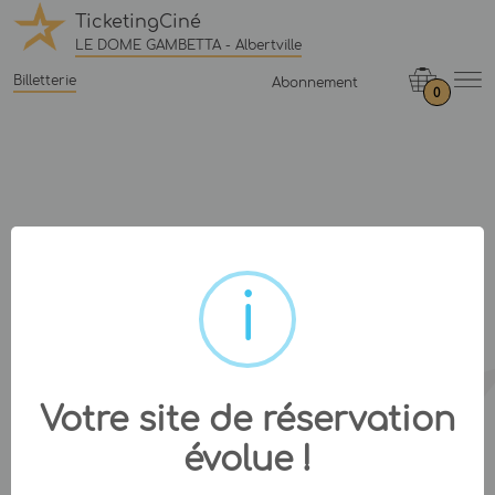
TicketingCiné
LE DOME GAMBETTA - Albertville
Billetterie
Abonnement
0
Votre site de réservation
évolue !