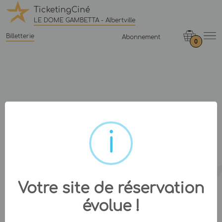
TicketingCiné
LE DOME GAMBETTA - Albertville
Billetterie
Abonnement
0
Votre site de réservation
évolue !