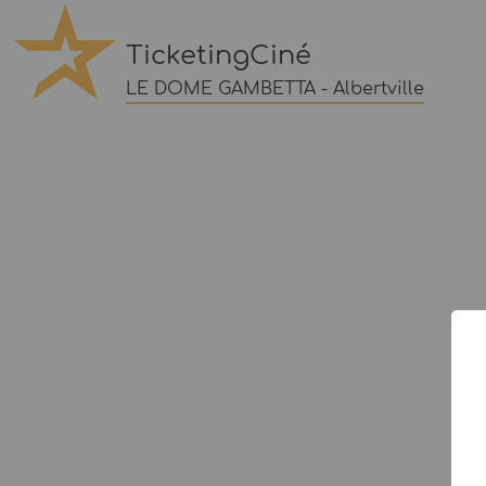
TicketingCiné
LE DOME GAMBETTA - Albertville