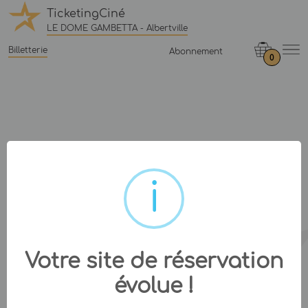
TicketingCiné
LE DOME GAMBETTA - Albertville
Billetterie
Abonnement
0
Votre site de réservation
évolue !