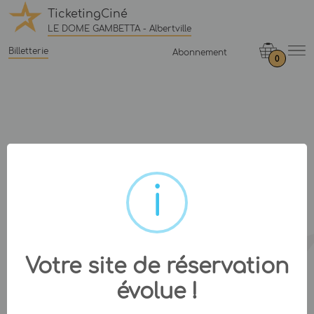
TicketingCiné
LE DOME GAMBETTA - Albertville
Billetterie
Abonnement
0
Votre site de réservation
évolue !