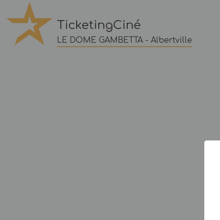
TicketingCiné
LE DOME GAMBETTA - Albertville