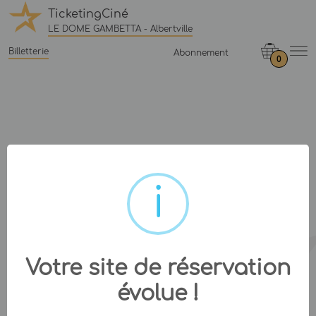
TicketingCiné
LE DOME GAMBETTA - Albertville
Billetterie
Abonnement
0
Votre site de réservation
évolue !