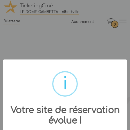
TicketingCiné
LE DOME GAMBETTA - Albertville
Billetterie
Abonnement
0
Votre site de réservation
évolue !