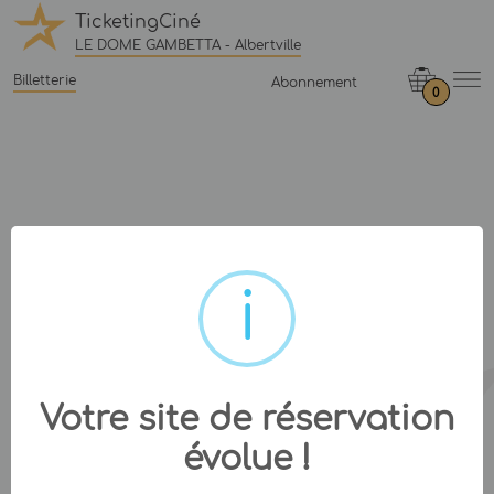
TicketingCiné
LE DOME GAMBETTA - Albertville
Billetterie
Abonnement
0
Votre site de réservation
évolue !