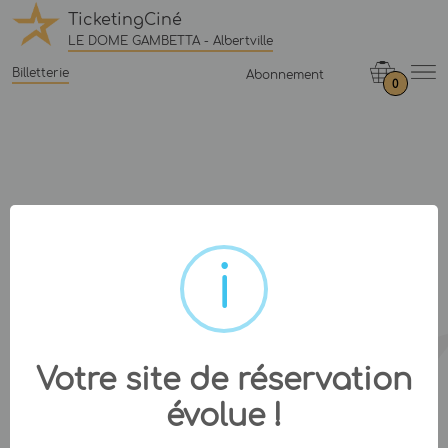
TicketingCiné
LE DOME GAMBETTA - Albertville
Billetterie
Abonnement
0
Votre site de réservation
évolue !