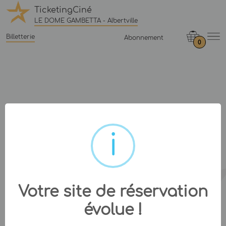
TicketingCiné
LE DOME GAMBETTA - Albertville
Billetterie
Abonnement
0
Votre site de réservation
évolue !