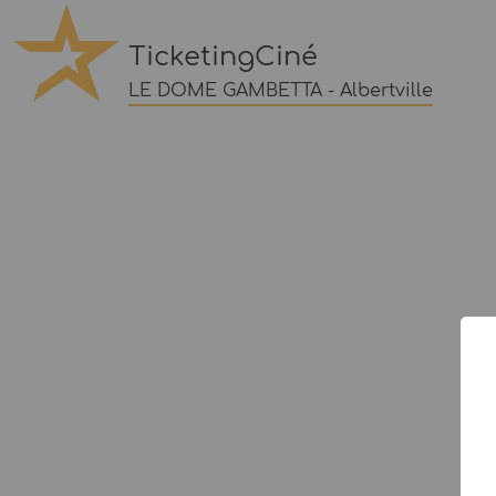
TicketingCiné
LE DOME GAMBETTA - Albertville