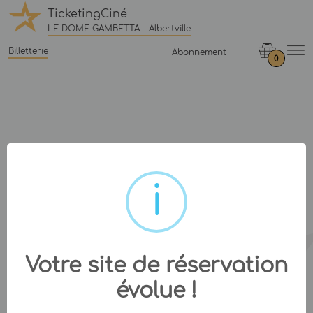
TicketingCiné
LE DOME GAMBETTA - Albertville
Billetterie
Abonnement
0
Votre site de réservation
évolue !