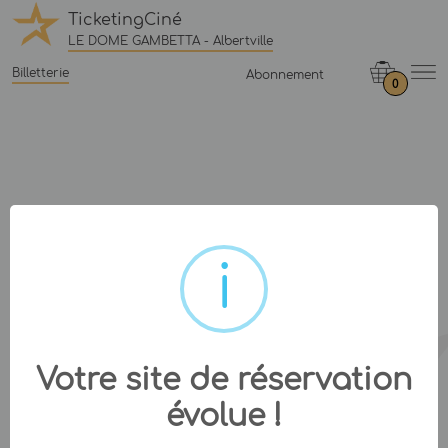
TicketingCiné
LE DOME GAMBETTA - Albertville
Billetterie
Abonnement
0
Votre site de réservation
évolue !