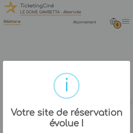
TicketingCiné
LE DOME GAMBETTA - Albertville
Billetterie
Abonnement
0
Votre site de réservation
évolue !