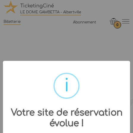
TicketingCiné
LE DOME GAMBETTA - Albertville
Billetterie
Abonnement
0
Votre site de réservation
évolue !